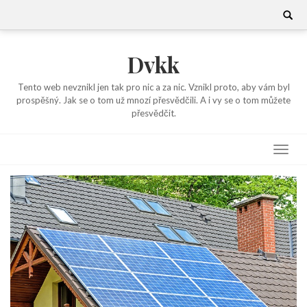
Skip
Search
for:
to
content
Dvkk
Tento web nevznikl jen tak pro nic a za nic. Vznikl proto, aby vám byl
prospěšný. Jak se o tom už mnozí přesvědčili. A i vy se o tom můžete
přesvědčit.