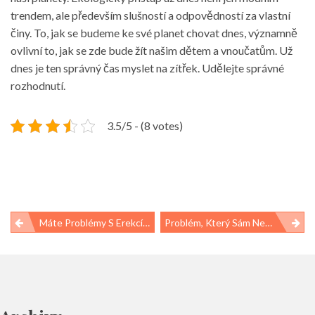
trendem, ale především slušností a odpovědností za vlastní
činy. To, jak se budeme ke své planet chovat dnes, významně
ovlivní to, jak se zde bude žít našim dětem a vnoučatům. Už
dnes je ten správný čas myslet na zítřek. Udělejte správné
rozhodnutí.
3.5/5 - (8 votes)
Navigace
Máte Problémy S Erekcí? Vyzkoušejte Prášky Na Erekci Bez Předpisu
Problém, Který Sám Nezmizí
pro
příspěvek