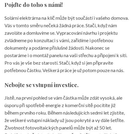
Pojďte do toho s námi!
Solární elektrárna na klíč
může být součástí i vašeho domova.
Vás v tomto směru nečeká žádná práce. Stačí, když nám
zavoláte a domluvíme se. Vypracování návrhu i projektu
zvládneme po konzultaci s vámi, zařídíme i potřebnou
dokumenty a podáme příslušné žádosti. Nakonec se
postaráme i o montáž panelu na vaši střechu a připojení k síti.
Pro vás je vše bez starostí. Stačí, když si jen připravíte
potřebnou částku. Veškerá práce je už potom pouze na nás.
Nebojte se vstupní investice.
Jistě, na první pohled se vám částka může zdát vysoká, ale
úsporu při spotřebě energie z komerční sítě pocítíte již
během prvního roku. Během následujících sedmi let zjistíte,
že veškeré vstupní náklady už jsou pokryté a vy dále šetříte.
Životnost fotovoltaických panelů může být až 50 let.