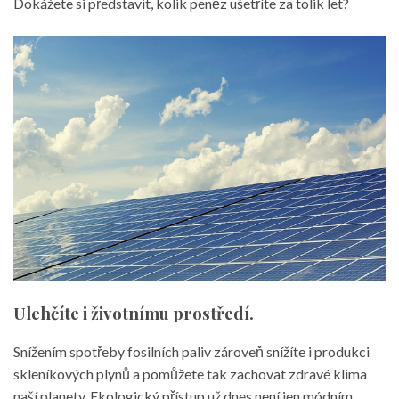
Dokážete si představit, kolik peněz ušetříte za tolik let?
Ulehčíte i životnímu prostředí.
Snížením spotřeby fosilních paliv zároveň snížíte i produkci
skleníkových plynů a pomůžete tak zachovat zdravé klima
naší planety. Ekologický přístup už dnes není jen módním