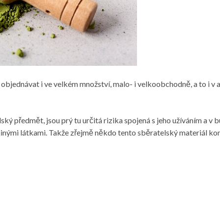
ze objednávat i ve velkém množství, malo- i velkoobchodně, a to i v
telský předmět, jsou prý tu určitá rizika spojená s jeho užíváním a
s jinými látkami. Takže zřejmě někdo tento sběratelský materiál ko