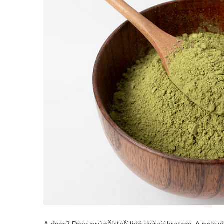
A dnes? Dnes prý někteří lidé sbírají kratom. A pokud