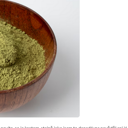
 nevíte,
co je kratom
, stejně jako jsem to donedávna nevěděl ani já