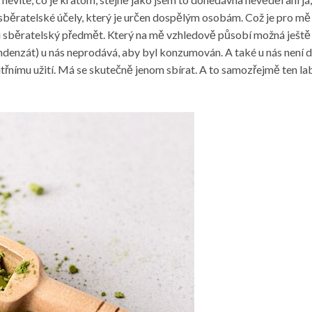
sběratelské účely, který je určen dospělým osobám. Což je pro mě
di sběratelský předmět. Který na mě vzhledově působí možná ještě j
ndenzát) u nás neprodává, aby byl konzumován. A také u nás není 
nitřnímu užití. Má se skutečně jenom sbírat. A to samozřejmě ten 