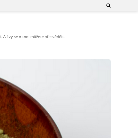
Search
for:
i. A i vy se o tom můžete přesvědčit.