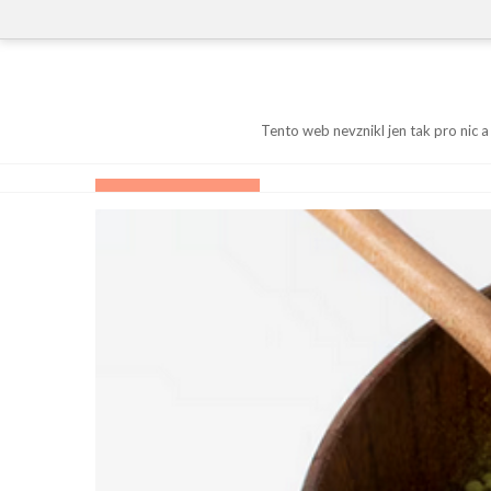
Skip
to
content
Tento web nevznikl jen tak pro nic a