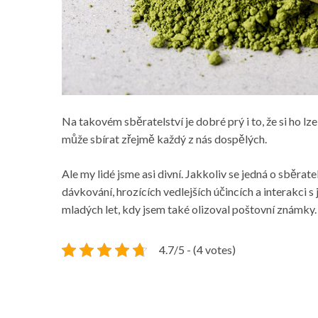
Na takovém sběratelství je dobré prý i to, že si ho l
může sbírat zřejmě každý z nás dospělých.
Ale my lidé jsme asi divní. Jakkoliv se jedná o sběra
dávkování, hrozících vedlejších účincích a interakci 
mladých let, kdy jsem také olizoval poštovní známky.
4.7/5 - (4 votes)