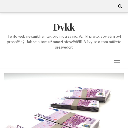
Skip
Search
for:
to
content
Dvkk
Tento web nevznikl jen tak pro nic a za nic. Vznikl proto, aby vám byl
prospěšný. Jak se o tom už mnozí přesvědčili. A i vy se o tom můžete
přesvědčit.