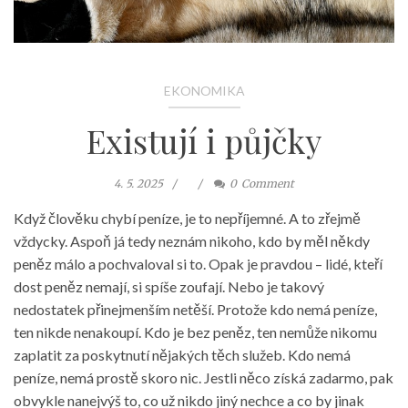
EKONOMIKA
Existují i půjčky
4. 5. 2025
0
Comment
Když člověku chybí peníze, je to nepříjemné. A to zřejmě
vždycky. Aspoň já tedy neznám nikoho, kdo by měl někdy
peněz málo a pochvaloval si to. Opak je pravdou – lidé, kteří
dost peněz nemají, si spíše zoufají. Nebo je takový
nedostatek přinejmenším netěší. Protože kdo nemá peníze,
ten nikde nenakoupí. Kdo je bez peněz, ten nemůže nikomu
zaplatit za poskytnutí nějakých těch služeb. Kdo nemá
peníze, nemá prostě skoro nic. Jestli něco získá zadarmo, pak
obvykle nanejvýš to, co už nikdo jiný nechce a co by jinak