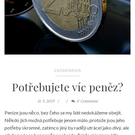
EKONOMIKA
Potřebujete víc peněz?
11. 5. 2025
0
Comment
Peníze jsou něco, bez čeho se my lidé nedokážeme obejít.
Někdo jich možná potřebuje jenom málo, protože jsou jeho
potřeby skromné, zatímco jiný by raději utrácel jako divý, ale