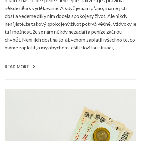
nikdo z nás se bez peněz neobejde. Takže si je zpravidla
někde nějak vyděláváme. A když je nám přáno, máme jich
dost a vedeme díky nim docela spokojený život. Ale nikdy
není jisté, že takový spokojený život potrvá věčně. Vždycky je
tu i možnost, že se nám někdy nezadaří a peníze začnou
chybět. Není jich dost na to, abychom zaplatili všechno to, co
máme zaplatit, a my abychom řešili složitou situaci,…
READ MORE