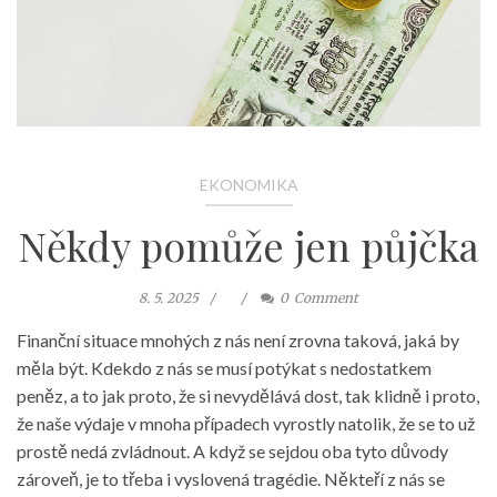
EKONOMIKA
Někdy pomůže jen půjčka
8. 5. 2025
0
Comment
Finanční situace mnohých z nás není zrovna taková, jaká by
měla být. Kdekdo z nás se musí potýkat s nedostatkem
peněz, a to jak proto, že si nevydělává dost, tak klidně i proto,
že naše výdaje v mnoha případech vyrostly natolik, že se to už
prostě nedá zvládnout. A když se sejdou oba tyto důvody
zároveň, je to třeba i vyslovená tragédie. Někteří z nás se