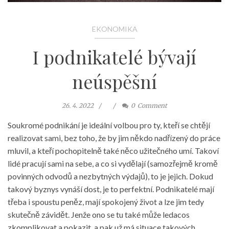
EKONOMIKA
I podnikatelé bývají
neúspěšní
26. 4. 2022
0
Comment
Soukromé podnikání je ideální volbou pro ty, kteří se chtějí
realizovat sami, bez toho, že by jim někdo nadřízený do práce
mluvil, a kteří pochopitelně také něco užitečného umí. Takoví
lidé pracují sami na sebe, a co si vydělají (samozřejmě kromě
povinných odvodů a nezbytných výdajů), to je jejich. Dokud
takový byznys vynáší dost, je to perfektní. Podnikatelé mají
třeba i spoustu peněz, mají spokojený život a lze jim tedy
skutečně závidět. Jenže ono se tu také může ledacos
zkomplikovat a pokazit, a pak už má situace takových