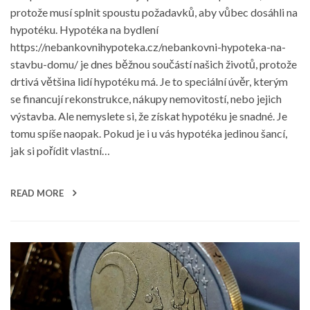
protože musí splnit spoustu požadavků, aby vůbec dosáhli na
hypotéku. Hypotéka na bydlení
https://nebankovnihypoteka.cz/nebankovni-hypoteka-na-
stavbu-domu/ je dnes běžnou součástí našich životů, protože
drtivá většina lidí hypotéku má. Je to speciální úvěr, kterým
se financují rekonstrukce, nákupy nemovitostí, nebo jejich
výstavba. Ale nemyslete si, že získat hypotéku je snadné. Je
tomu spíše naopak. Pokud je i u vás hypotéka jedinou šancí,
jak si pořídit vlastní…
READ MORE