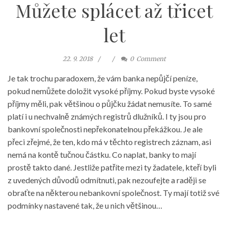
Můžete splácet až třicet
let
22. 9. 2018
0
Comment
Je tak trochu paradoxem, že vám banka nepůjčí peníze,
pokud nemůžete doložit vysoké příjmy. Pokud byste vysoké
příjmy měli, pak většinou o půjčku žádat nemusíte. To samé
platí i u nechvalně známých registrů dlužníků. I ty jsou pro
bankovní společnosti nepřekonatelnou překážkou. Je ale
přeci zřejmé, že ten, kdo má v těchto registrech záznam, asi
nemá na kontě tučnou částku. Co naplat, banky to mají
prostě takto dané. Jestliže patříte mezi ty žadatele, kteří byli
z uvedených důvodů odmítnuti, pak nezoufejte a raději se
obraťte na některou nebankovní společnost. Ty mají totiž své
podmínky nastavené tak, že u nich většinou…