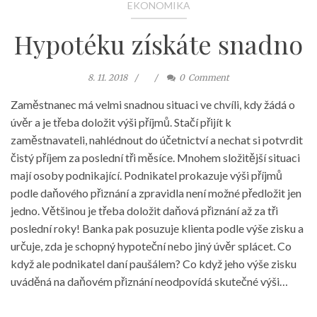
EKONOMIKA
Hypotéku získáte snadno
8. 11. 2018
0
Comment
Zaměstnanec má velmi snadnou situaci ve chvíli, kdy žádá o
úvěr a je třeba doložit výši příjmů. Stačí přijít k
zaměstnavateli, nahlédnout do účetnictví a nechat si potvrdit
čistý příjem za poslední tři měsíce. Mnohem složitější situaci
mají osoby podnikající. Podnikatel prokazuje výši příjmů
podle daňového přiznání a zpravidla není možné předložit jen
jedno. Většinou je třeba doložit daňová přiznání až za tři
poslední roky! Banka pak posuzuje klienta podle výše zisku a
určuje, zda je schopný hypoteční nebo jiný úvěr splácet. Co
když ale podnikatel daní paušálem? Co když jeho výše zisku
uváděná na daňovém přiznání neodpovídá skutečné výši…