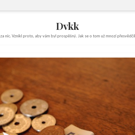
Dvkk
 za nic. Vznikl proto, aby vám byl prospěšný. Jak se o tom už mnozí přesvědčil