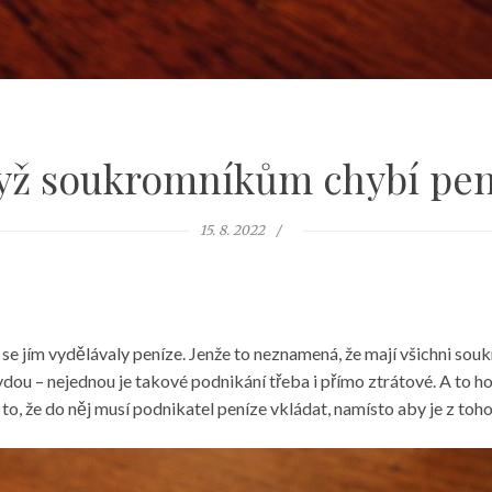
yž soukromníkům chybí pen
15. 8. 2022
 jím vydělávaly peníze. Jenže to neznamená, že mají všichni soukro
dou – nejednou je takové podnikání třeba i přímo ztrátové. A to ho
to, že do něj musí podnikatel peníze vkládat, namísto aby je z toho