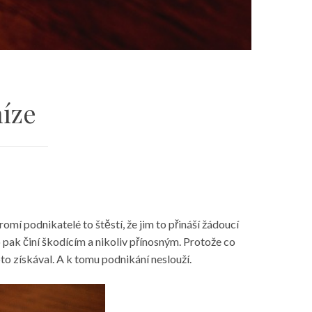
íze
mí podnikatelé to štěstí, že jim to přináší žádoucí
 pak činí škodícím a nikoliv přínosným. Protože co
to získával. A k tomu podnikání neslouží.