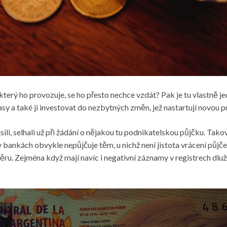
který ho provozuje, se ho přesto nechce vzdát? Pak je tu vlastně jed
sy a také ji investovat do nezbytných změn, jež nastartují novou p
sili, selhali už při žádání o nějakou tu podnikatelskou půjčku. Takov
 v bankách obvykle nepůjčuje těm, u nichž není jistota vrácení půj
ru. Zejména když mají navíc i negativní záznamy v registrech dluž