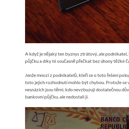
A když je nějaký ten byznys ztrátový, ale podnikatel, 
půjčku a díky té současně přečkat bez úhony těžké ča
Jenže mnozí z podnikatelů, kteří se o toto řešení poku
toto jejich rozhodnutí mohlo být
chybou
. Protože se
nesnázích jsou těmi, kdo nevzbuzují dostatečnou důvě
bankovní půjčku, ale nedostali ji.