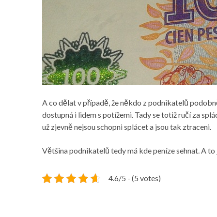
A co dělat v případě, že někdo z podnikatelů pod
dostupná i lidem s potížemi. Tady se totiž ručí za sp
už zjevně nejsou schopni splácet a jsou tak ztraceni.
Většina podnikatelů tedy má kde peníze sehnat. A to 
4.6/5 - (5 votes)