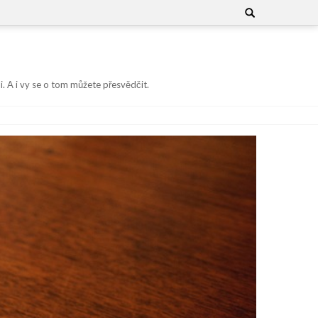
Search
for:
i. A i vy se o tom můžete přesvědčit.