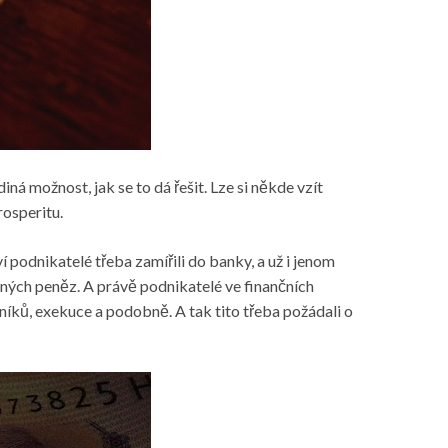
iná možnost, jak se to dá řešit. Lze si někde vzít
rosperitu.
í podnikatelé třeba zamířili do banky, a už i jenom
čených peněz. A právě podnikatelé ve finančních
níků, exekuce a podobně. A tak tito třeba požádali o