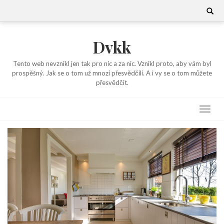
Skip
Search
for:
to
content
Dvkk
Tento web nevznikl jen tak pro nic a za nic. Vznikl proto, aby vám byl
prospěšný. Jak se o tom už mnozí přesvědčili. A i vy se o tom můžete
přesvědčit.