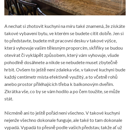
A nechat si zhotovit kuchyni na míru také znamená, že získáte
takové vybavení bytu, ve kterém se budete cítit dobře. Jen si
to představte, budete mít pracovní desku v takové výšce,
která vyhovuje vašim tělesným proporcím, skříňky se budou
otevírat či vyklápět způsobem, který vám vyhovuje, všude
pohodlně dosáhnete a nikde se nebudete muset zbytečně
hrbit. Ovšem to ještě není zdaleka vše, v takové kuchyni bude
každý centimetr místa efektivně využitý, a to včetně rohů
anebo prostor přiléhajících třeba k balkonovým dveřím.
Zkrátka vše, co by se vám hodilo a po čem toužíte, se může
stát.
Nicméně ani to ještě pořád není všechno. V takové kuchyni
nejenže všechno dokonale funguje, ale také to tam dokonale
vypadá. Vypadá to přesně podle vašich představ, takže ať už