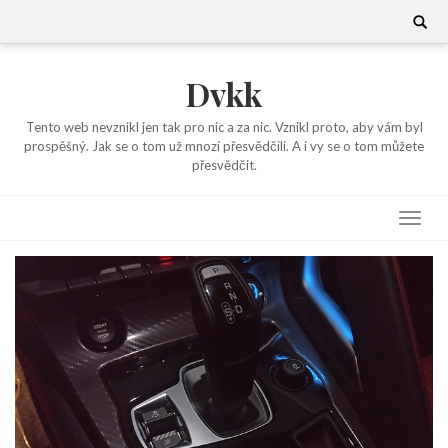
Skip
Search
for:
to
content
Dvkk
Tento web nevznikl jen tak pro nic a za nic. Vznikl proto, aby vám byl
prospěšný. Jak se o tom už mnozí přesvědčili. A i vy se o tom můžete
přesvědčit.