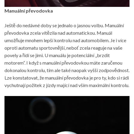
Manuální převodovka
Ještě do nedávné doby se jednalo o jasnou volbu. Manuální
převodovka zcela vítězila nad automatickou. Manuál
umožňuje mnohem lepší kontrolu nad automobilem. Je i více
oproti automatu sportovnější, neboť zcela reaguje na vaše
povely a řídí se jimi. U manuálu je potenciální „brzdit
motorem“. I když s manuální převodovkou máte zaručenou
dokonalou kontrolu, tím ale také naopak vyšší zodpovědnost.
Lze konstatovat, že manuální převodovka je pro ty, kdo si rádi
vychutnají požitek z jízdy mající nad vším maximální kontrolu.