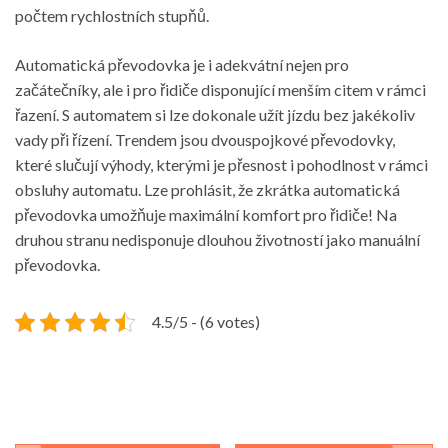
počtem rychlostních stupňů.
Automatická převodovka je i adekvátní nejen pro
začátečníky, ale i pro řidiče disponující menším citem v rámci
řazení. S automatem si lze dokonale užít jízdu bez jakékoliv
vady při řízení. Trendem jsou dvouspojkové převodovky,
které slučují výhody, kterými je přesnost i pohodlnost v rámci
obsluhy automatu. Lze prohlásit, že zkrátka automatická
převodovka umožňuje maximální komfort pro řidiče! Na
druhou stranu nedisponuje dlouhou životností jako manuální
převodovka.
4.5/5 - (6 votes)