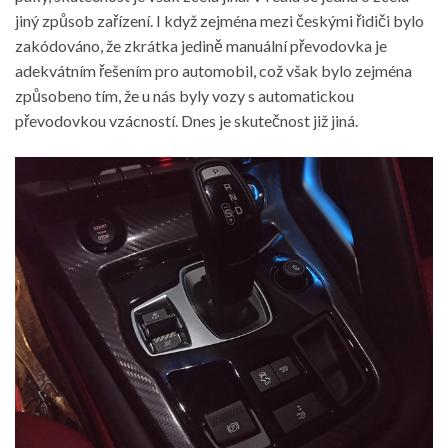
jiný způsob zařízení. I když zejména mezi českými řidiči bylo
zakódováno, že zkrátka jedině manuální převodovka je
adekvátním řešením pro automobil, což však bylo zejména
způsobeno tím, že u nás byly vozy s automatickou
převodovkou vzácností. Dnes je skutečnost již jiná.