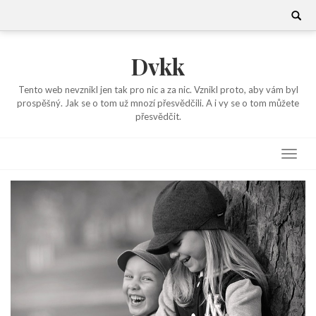
Skip
Search
for:
to
content
Dvkk
Tento web nevznikl jen tak pro nic a za nic. Vznikl proto, aby vám byl
prospěšný. Jak se o tom už mnozí přesvědčili. A i vy se o tom můžete
přesvědčit.