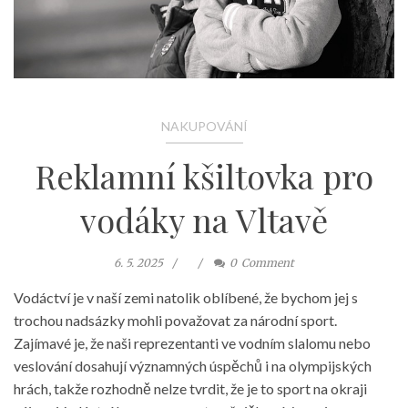
NAKUPOVÁNÍ
Reklamní kšiltovka pro
vodáky na Vltavě
6. 5. 2025
0
Comment
Vodáctví je v naší zemi natolik oblíbené, že bychom jej s
trochou nadsázky mohli považovat za národní sport.
Zajímavé je, že naši reprezentanti ve vodním slalomu nebo
veslování dosahují významných úspěchů i na olympijských
hrách, takže rozhodně nelze tvrdit, že je to sport na okraji