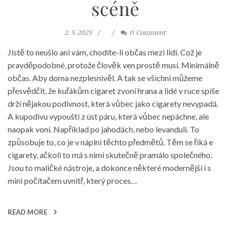
scéně
2. 5. 2025
0
Comment
Jistě to neušlo ani vám, chodíte-li občas mezi lidi. Což je
pravděpodobné, protože člověk ven prostě musí. Minimálně
občas. Aby doma nezplesnivěl. A tak se všichni můžeme
přesvědčit, že kuřákům cigaret zvoní hrana a lidé v ruce spíše
drží nějakou podivnost, která vůbec jako cigarety nevypadá.
A kupodivu vypouští z úst páru, která vůbec nepáchne, ale
naopak voní. Například po jahodách, nebo levanduli. To
způsobuje to, co je v náplni těchto předmětů. Těm se říká e
cigarety, ačkoli to má s nimi skutečně pramálo společného.
Jsou to maličké nástroje, a dokonce některé modernější i s
mini počítačem uvnitř, který proces…
READ MORE