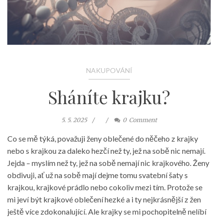
NAKUPOVÁNÍ
Sháníte krajku?
5. 5. 2025
0
Comment
Co se mě týká, považuji ženy oblečené do něčeho z krajky
nebo s krajkou za daleko hezčí než ty, jež na sobě nic nemají.
Jejda – myslím než ty, jež na sobě nemají nic krajkového. Ženy
obdivuji, ať už na sobě mají dejme tomu svatební šaty s
krajkou, krajkové prádlo nebo cokoliv mezi tím. Protože se
mi jeví být krajkové oblečení hezké a i ty nejkrásnější z žen
ještě více zdokonalující. Ale krajky se mi pochopitelně nelíbí