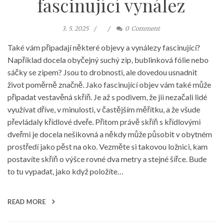
fascinující vynález
3. 5. 2025
0
Comment
Také vám připadají některé objevy a vynálezy fascinující?
Například docela obyčejný suchý zip, bublinková fólie nebo
sáčky se zipem? Jsou to drobnosti, ale dovedou usnadnit
život poměrně značně. Jako fascinující objev vám také může
připadat vestavěná skříň. Je až s podivem, že jii nezačali lidé
využívat dříve, v minulosti, v častějším měřítku, a že všude
převládaly křídlové dveře. Přitom právě skříň s křídlovými
dveřmi je docela nešikovná a někdy může působit v obytném
prostředí jako pěst na oko. Vezměte si takovou ložnici, kam
postavíte skříň o výšce rovné dva metry a stejné šířce. Bude
to tu vypadat, jako když položíte…
READ MORE