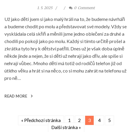
1. 5. 2025
0
Comment
Už jako děti jsem si jako malý hráli na to, že budeme návrháři
a budeme chodit po molu a představovat své modely. Vždy se
vyskládala celá skříň a měnili jsme jedno oblečení za druhé a
chodili po pokoji jako po molu. Každý si tímto určitě prošel a
zkrátka tyto hry k dětství patřili. Dnes už je však doba úplně
někde jinde a nejen, že si děti už nehrají jako dřív, ale spíše si
nehrají vůbec. Mnoho dětí má totiž od rodičů telefon již od
útlého věku a hrát si na něco, co si mohu zahrát na telefonu už
pro ně…
READ MORE
« Předchozí stránka
1
2
3
4
5
Další stránka »