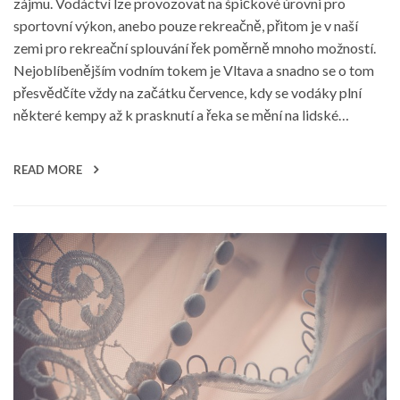
zájmu. Vodáctví lze provozovat na špičkové úrovni pro
sportovní výkon, anebo pouze rekreačně, přitom je v naší
zemi pro rekreační splouvání řek poměrně mnoho možností.
Nejoblíbenějším vodním tokem je Vltava a snadno se o tom
přesvědčíte vždy na začátku července, kdy se vodáky plní
některé kempy až k prasknutí a řeka se mění na lidské…
READ MORE