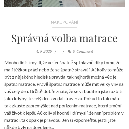
NAKUPOVÁNÍ
Správná volba matrace
4. 5. 2025
0
Comment
Mnoho lidí si myslí, že večer špatně spí hlavně díky tomu, že
mají těžkou práci nebo že se špatně stravují. Ačkoliv to může
být z nějakého hlediska pravda, tak nejhorší možná věc je
špatná matrace. Právě špatná matrace může mít velký vliv na
váš celý den. Určitě dobře znáte, že se vzbudíte a jste rozbití
jako kdybyste celý den zvedali traverzu. Pokud to tak máte,
tak zkuste zapřemýšlet nad pořízením matrace, která změní
váš život k lepší. Ačkoliv si hodně lidí myslí, že není problém v
matraci, tak opak je pravdou. Jen si vzpomeňte, jestli jste
někde byly na dovolené…