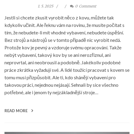
1. 5. 2025
0
Comment
Jestli si chcete zkusit vyrobit něco z kovu, můžete tak
kdykoliv učinit. Ale řeknu vám na rovinu, že musíte počítat s
tím, že nebudete-li mít vhodné vybavení, nebudete úspěšní.
Bez strojů a nástrojů se v tomto případě nic vyrobit nedá.
Protože kov je pevný a vzdoruje svému opracování. Takže
nebýt vybavení, takový kov by se ani nerozříznul, ani
neprovrtal, ani neobrousil a podobně. Jakékoliv podobné
práce zkrátka vyžadují své. A lidé toužící pracovat s kovem se
tomu musí přizpůsobit. Ale ti, kdo shánějí vybavení pro
takovou práci, nejednou nejásají. Sehnali by sice všechno
potřebné, ale i jenom ty nejzákladnější stroje…
READ MORE