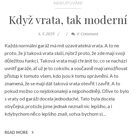
NAKUPOVÁNÍ
Když vrata, tak moderní
4. 5. 2025
0
Comment
Každá normální garáž má mít uzavíratelná vrata. A to ne
proto, že jí taková vrata sluší, nýbrž proto, že zde mají svoji
důležitou funkci. Taková vrata mají chránit to, co se nachází
uvnitř garáže, ať už je to cokoliv, a současně mají umožňovat
přístup k tomuto všem, kdo jsou k tomu oprávněni. A to
znamená, že se mají dát taková vrata otevřít i zavřít. A to
pokud možno co nejdokonaleji a nejpohodlněji. Dříve to bylo
s vraty od garáží docela jednoduché. Tato byla docela
obyčejná, protože jsme jednak neznali nic lepšího, a i
kdybychom něco lepšího znali, sotva bychom si…
READ MORE