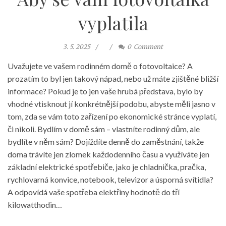
vyplatila
3. 5. 2025
0
Comment
Uvažujete ve vašem rodinném domě o fotovoltaice? A
prozatím to byl jen takový nápad, nebo už máte zjištěné bližší
informace? Pokud je to jen vaše hrubá představa, bylo by
vhodné vtisknout jí konkrétnější podobu, abyste měli jasno v
tom, zda se vám toto zařízení po ekonomické stránce vyplatí,
či nikoli. Bydlím v domě sám – vlastníte rodinný dům, ale
bydlíte v něm sám? Dojíždíte denně do zaměstnání, takže
doma trávíte jen zlomek každodenního času a využíváte jen
základní elektrické spotřebiče, jako je chladnička, pračka,
rychlovarná konvice, notebook, televizor a úsporná svítidla?
A odpovídá vaše spotřeba elektřiny hodnotě do tří
kilowatthodin…