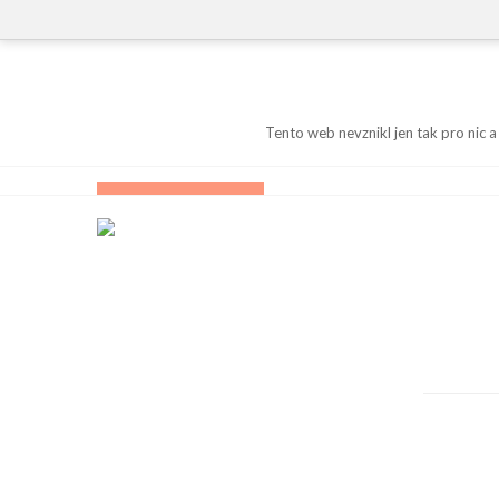
Skip
to
content
Tento web nevznikl jen tak pro nic a