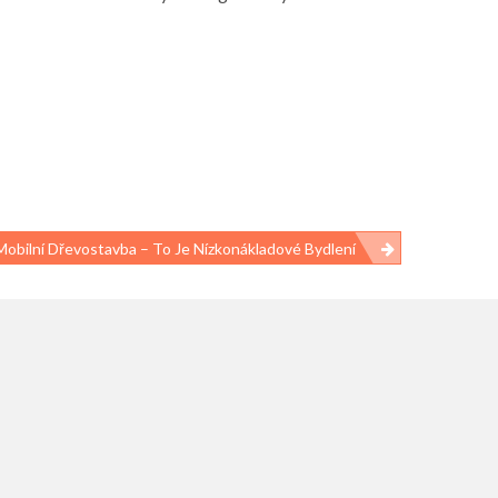
Mobilní Dřevostavba – To Je Nízkonákladové Bydlení