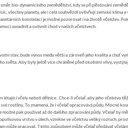
ný směr bio-dynamického zemědělství, kdy se při pěstování zeměděl
, všechny planety, ale i celá souhvězdí ovlivňují zemské klima a vy
y planetárních konstelací je možné pozorovat i na životě včelstev. P
ocí usnadnit a ovlivnit chod v našich včelstvech.
ní stav, bude výnos medu větší a zároveň jeho kvalita a chuť vynik
o světa. Aby byly ještě více chráněné před okolními vlivy, vystýlaj
létající včely neboli dělnice. Chce-li včelař, aby jeho včelstvo tě
á o své rostliny. To znamená, že i včelař opracovává půdu. Mocné k
 je možné pak používat až do dalšího zpracování půdy. Včelař by mě
opolisovou vrstvu v úlech, vznikne ve včelstvu veliký rozruch, pros
a tam může pracovat. Tímto způsobem může včelař předávat včelám 