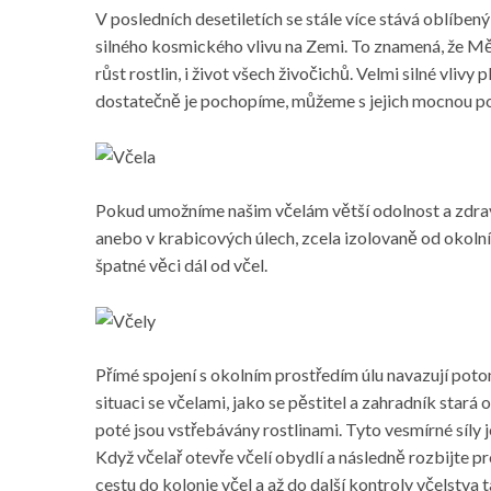
V posledních desetiletích se stále více stává oblíbe
silného kosmického vlivu na Zemi. To znamená, že Měsíc
růst rostlin, i život všech živočichů. Velmi silné vliv
dostatečně je pochopíme, můžeme s jejich mocnou pom
Pokud umožníme našim včelám větší odolnost a zdravot
anebo v krabicových úlech, zcela izolovaně od okolníh
špatné věci dál od včel.
Přímé spojení s okolním prostředím úlu navazují potom 
situaci se včelami, jako se pěstitel a zahradník star
poté jsou vstřebávány rostlinami. Tyto vesmírné síly
Když včelař otevře včelí obydlí a následně rozbijte pr
cestu do kolonie včel a až do další kontroly včelstv