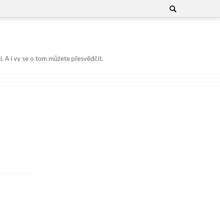
Search
for:
i. A i vy se o tom můžete přesvědčit.