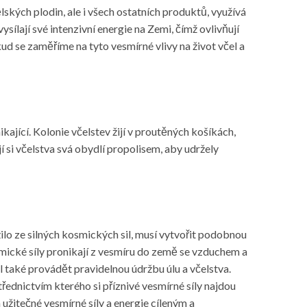
ských plodin, ale i všech ostatních produktů, využívá
sílají své intenzivní energie na Zemi, čímž ovlivňují
okud se zaměříme na tyto vesmírné vlivy na život včel a
ající. Kolonie včelstev žijí v proutěných košíkách,
í si včelstva svá obydlí propolisem, aby udržely
žilo ze silných kosmických sil, musí vytvořit podobnou
osmické síly pronikají z vesmíru do země se vzduchem a
l také provádět pravidelnou údržbu úlu a včelstva.
třednictvím kterého si příznivé vesmírné síly najdou
užitečné vesmírné síly a energie cíleným a