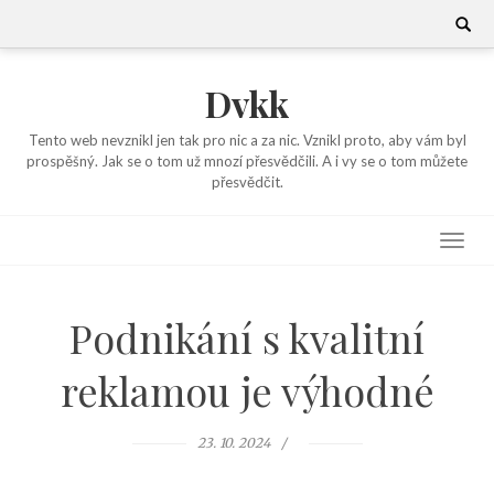
Skip
Search
for:
to
content
Dvkk
Tento web nevznikl jen tak pro nic a za nic. Vznikl proto, aby vám byl
prospěšný. Jak se o tom už mnozí přesvědčili. A i vy se o tom můžete
přesvědčit.
Podnikání s kvalitní
reklamou je výhodné
23. 10. 2024