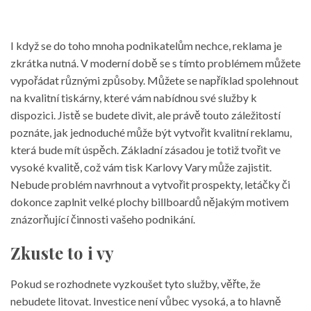
I když se do toho mnoha podnikatelům nechce, reklama je
zkrátka nutná. V moderní době se s tímto problémem můžete
vypořádat různými způsoby. Můžete se například spolehnout
na kvalitní tiskárny, které vám nabídnou své služby k
dispozici. Jistě se budete divit, ale právě touto záležitostí
poznáte, jak jednoduché může být vytvořit kvalitní reklamu,
která bude mít úspěch. Základní zásadou je totiž tvořit ve
vysoké kvalitě, což vám
tisk Karlovy Vary
může zajistit.
Nebude problém navrhnout a vytvořit prospekty, letáčky či
dokonce zaplnit velké plochy billboardů nějakým motivem
znázorňující činnosti vašeho podnikání.
Zkuste to i vy
Pokud se rozhodnete vyzkoušet tyto služby, věřte, že
nebudete litovat. Investice není vůbec vysoká, a to hlavně