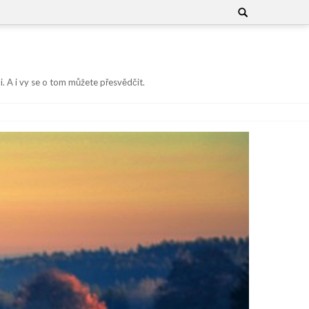
Search
for:
i. A i vy se o tom můžete přesvědčit.