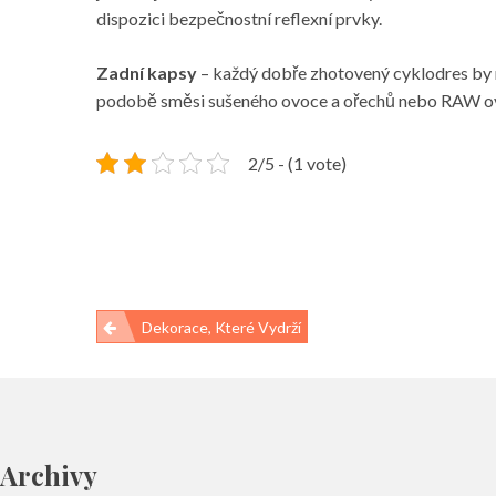
dispozici bezpečnostní reflexní prvky.
Zadní kapsy
– každý dobře zhotovený cyklodres by mě
podobě směsi sušeného ovoce a ořechů nebo RAW ovo
2/5 - (1 vote)
Navigace
Dekorace, Které Vydrží
pro
příspěvek
Archivy