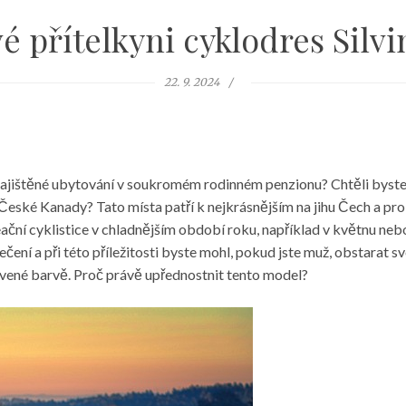
é přítelkyni cyklodres Silv
22. 9. 2024
zajištěné ubytování v soukromém rodinném penzionu? Chtěli byste p
ké Kanady? Tato místa patří k nejkrásnějším na jihu Čech a pro cy
ační cyklistice v chladnějším období roku, například v květnu nebo 
čení a při této příležitosti byste mohl, pokud jste muž, obstarat s
ervené barvě. Proč právě upřednostnit tento model?