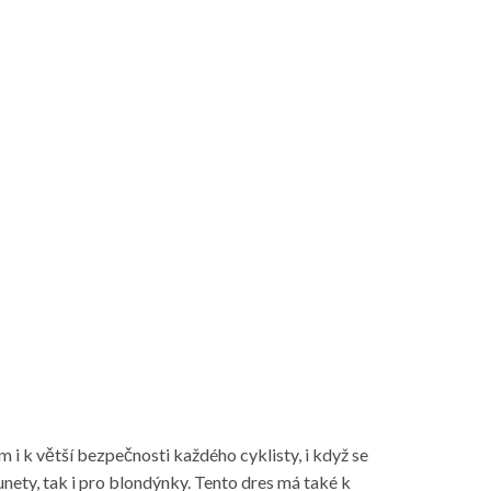
m i k větší bezpečnosti každého cyklisty, i když se
runety, tak i pro blondýnky. Tento dres má také k