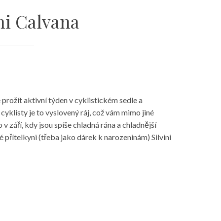
ini Calvana
rožít aktivní týden v cyklistickém sedle a
klisty je to vyslovený ráj, což vám mimo jiné
v září, kdy jsou spíše chladná rána a chladnější
vé přítelkyni (třeba jako dárek k narozeninám)
Silvini