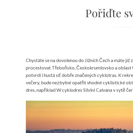
Pořiďte sv
Chystáte se na dovolenou do Jižních Čech a máte již 
procestovat Třeboňsko, Českokrumlovsko a oblast Čes
potvrdí i hustá síť dobře značených cyklotras.
K rekre
večery, bude nezbytné opatřit vhodné cyklistické oble
dres
, například W cyklodres Silvini Calvana v sytě č