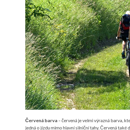
Červená barva
– červená je velmi výrazná barva, kte
jedná o jízdu mimo hlavní silniční tahy. Červená také 