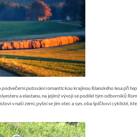
o podvečerní putování romantickou krajinou Blanského lesa při tep
polyesteru a elastanu, na jejímž vývoji se podílel tým odborník
i v naší zemi, pyšní se jím otec a syn, oba špičkoví cyklisté, kte