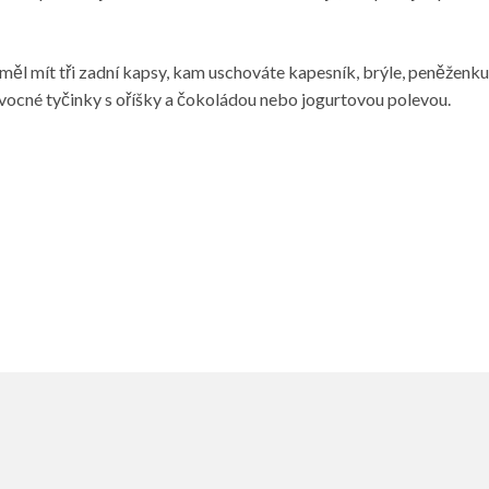
l mít tři zadní kapsy, kam uschováte kapesník, brýle, peněženku, 
cné tyčinky s oříšky a čokoládou nebo jogurtovou polevou.