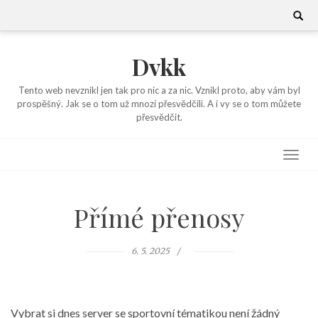
Skip
Search
for:
to
content
Dvkk
Tento web nevznikl jen tak pro nic a za nic. Vznikl proto, aby vám byl
prospěšný. Jak se o tom už mnozí přesvědčili. A i vy se o tom můžete
přesvědčit.
Přímé přenosy
6. 5. 2025
Vybrat si dnes server se sportovní tématikou není žádný