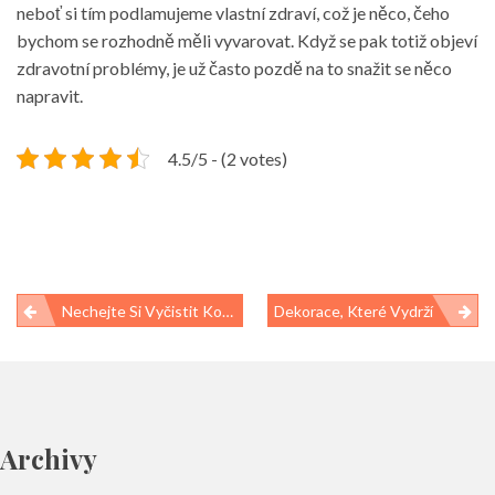
neboť si tím podlamujeme vlastní zdraví, což je něco, čeho
bychom se rozhodně měli vyvarovat. Když se pak totiž objeví
zdravotní problémy, je už často pozdě na to snažit se něco
napravit.
4.5/5 - (2 votes)
Navigace
Nechejte Si Vyčistit Koženou Sedačku
Dekorace, Které Vydrží
pro
příspěvek
Archivy