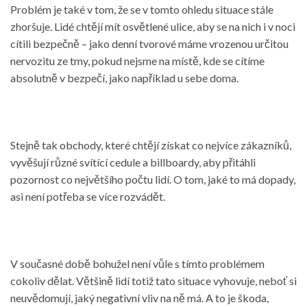
Problém je také v tom, že se v tomto ohledu situace stále
zhoršuje. Lidé chtějí mít osvětlené ulice, aby se na nich i v noci
cítili bezpečně – jako denní tvorové máme vrozenou určitou
nervozitu ze tmy, pokud nejsme na místě, kde se cítíme
absolutně v bezpečí, jako například u sebe doma.
Stejně tak obchody, které chtějí získat co nejvíce zákazníků,
vyvěšují různé svítící cedule a billboardy, aby přitáhli
pozornost co největšího počtu lidí. O tom, jaké to má dopady,
asi není potřeba se více rozvádět.
V současné době bohužel není vůle s tímto problémem
cokoliv dělat. Většině lidí totiž tato situace vyhovuje, neboť si
neuvědomují, jaký negativní vliv na ně má. A to je škoda,