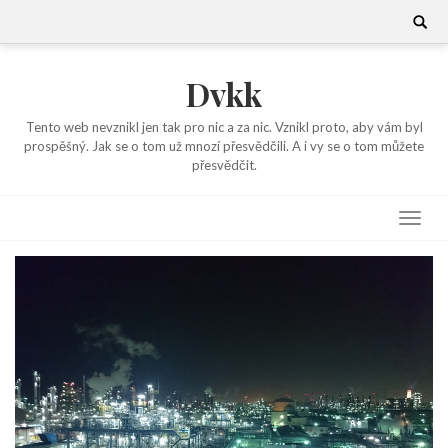
Skip
Search
for:
to
content
Dvkk
Tento web nevznikl jen tak pro nic a za nic. Vznikl proto, aby vám byl
prospěšný. Jak se o tom už mnozí přesvědčili. A i vy se o tom můžete
přesvědčit.