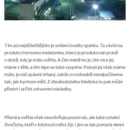
Tím asi nejdůležitějším je snížení kvality spánku. Ta závisí na
produkci hormonu melatoninu, který je produkován právě
v době, kdy je málo světla. A čím méně ho je, tím více jej
máme v těle, a tím lépe se také vyspíme. Pokud jej však máme
málo, je náš spánek trhaný, takže si rozhodně neodpočineme
tak, jak bychom měli. Z dlouhodobého hlediska to pak může
přinést i určité zdravotní následky.
Přemíra světla však neovlivňuje pouze nás, ale také ostatní
živočichy, kteří v blízkosti měst žijí. I jim se tak pomotá denní