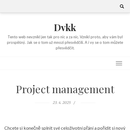
Skip
Search
for:
to
content
Dvkk
Tento web nevznikl jen tak pro nic a za nic. Vznikl proto, aby vám byl
prospěšný. Jak se o tom už mnozí přesvědčili. A i vy se o tom můžete
přesvědčit.
Project management
23. 4. 2025
Chcete si konečně splnit své celoživotní přání a pořídit si nový