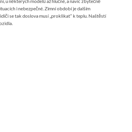
, u některých modelů až hlučné, a navíc zbytečně
 situacích i nebezpečné. Zimní období je dalším
idiči se tak doslova musí „proklikat“ k teplu. Naštěstí
ozidla.