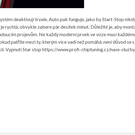
systém deaktivují trvale. Auto pak funguje, jako by Start-Stop ni
je rychlá, obvykle zabere pár desítek minut. Důležité je, aby montá
doucím projevům. Ne každý moderní prvek ve voze musí každému 
Pokud patříte mezi ty, kterým více vadí než pomáhá, není důvod se s 
lí. Vypnutí Star stop
https://www.profi-chiptuning.cz/nase-sluzb