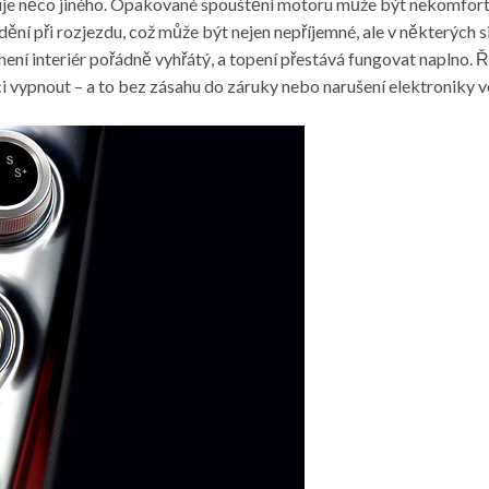
je něco jiného. Opakované spouštění motoru může být nekomfortní
poždění při rozjezdu, což může být nejen nepříjemné, ale v některých
 není interiér pořádně vyhřátý, a topení přestává fungovat naplno. Ř
ci vypnout – a to bez zásahu do záruky nebo narušení elektroniky v