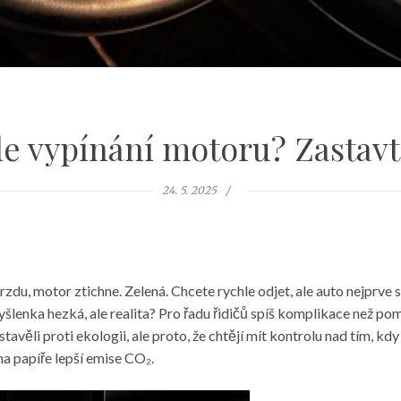
le vypínání motoru? Zastavt
24. 5. 2025
brzdu, motor ztichne. Zelená. Chcete rychle odjet, ale auto nejprv
Myšlenka hezká, ale realita? Pro řadu řidičů spíš komplikace než p
 stavěli proti ekologii, ale proto, že chtějí mít kontrolu nad tím,
na papíře lepší emise CO₂.