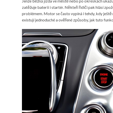
Jenže běžná jízda ve městě nebo po okreskách ukazu
zatěžuje baterii i startér. Někteří řidiči pak hlásí z
problémem
. Motor se často vypíná i tehdy, kdy ještě
existují jednoduché a ověřené způsoby, jak tuto funk