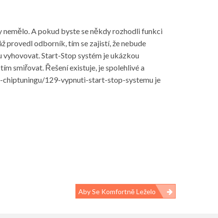
kdy nemělo. A pokud byste se někdy rozhodli funkci
ž provedl odborník, tím se zajistí, že nebude
vyhovovat. Start-Stop systém je ukázkou
tím smiřovat. Řešení existuje, je spolehlivé a
y-chiptuningu/129-vypnuti-start-stop-systemu
je
Aby Se Komfortně Leželo