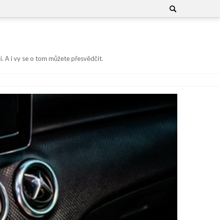
Search
for:
i. A i vy se o tom můžete přesvědčit.