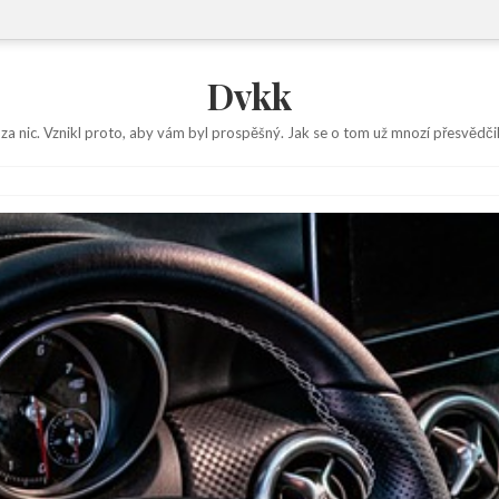
Dvkk
 za nic. Vznikl proto, aby vám byl prospěšný. Jak se o tom už mnozí přesvědčil