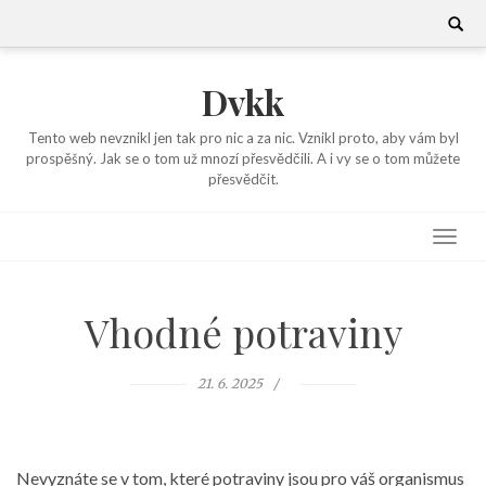
Skip
Search
for:
to
content
Dvkk
Tento web nevznikl jen tak pro nic a za nic. Vznikl proto, aby vám byl
prospěšný. Jak se o tom už mnozí přesvědčili. A i vy se o tom můžete
přesvědčit.
Vhodné potraviny
21. 6. 2025
Nevyznáte se v tom, které potraviny jsou pro váš organismus