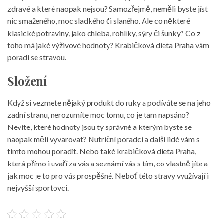
zdravé a které naopak nejsou? Samozřejmě, neměli byste jíst
nic smaženého, moc sladkého či slaného. Ale co některé
klasické potraviny, jako chleba, rohlíky, sýry či šunky? Co z
toho má jaké výživové hodnoty? Krabičková dieta Praha vám
poradí se stravou.
Složení
Když si vezmete nějaký produkt do ruky a podíváte se na jeho
zadní stranu, nerozumíte moc tomu, co je tam napsáno?
Nevíte, které hodnoty jsou ty správné a kterým byste se
naopak měli vyvarovat? Nutriční poradci a další lidé vám s
tímto mohou poradit. Nebo také
krabičková dieta Praha
,
která přímo i uvaří za vás a seznámí vás s tím, co vlastně jíte a
jak moc je to pro vás prospěšné. Neboť této stravy využívají i
nejvyšší sportovci.