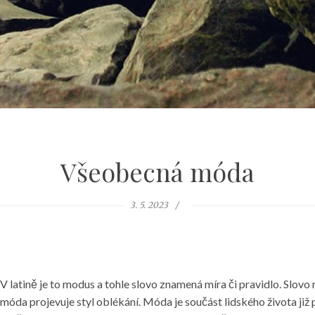
Všeobecná móda
3. 5. 2023
latině je to modus a tohle slovo znamená míra či pravidlo. Slovo m
da projevuje styl oblékání. Móda je součást lidského života již