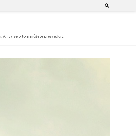
Search
for:
i. A i vy se o tom můžete přesvědčit.