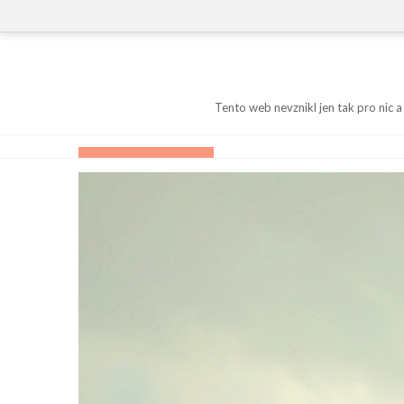
Skip
to
content
Tento web nevznikl jen tak pro nic a