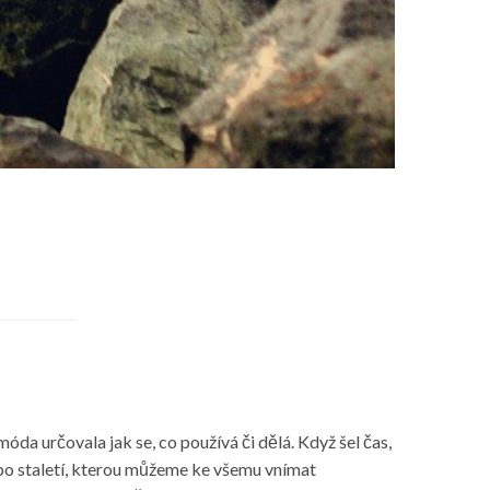
óda určovala jak se, co používá či dělá. Když šel čas,
 po staletí, kterou můžeme ke všemu vnímat