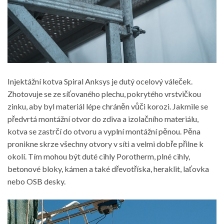
Injektážní kotva Spiral Anksys je dutý ocelový váleček.
Zhotovuje se ze síťovaného plechu, pokrytého vrstvičkou
zinku, aby byl materiál lépe chráněn vůči korozi. Jakmile se
předvrtá montážní otvor do zdiva a izolačního materiálu,
kotva se zastrčí do otvoru a vyplní montážní pěnou. Pěna
pronikne skrze všechny otvory v síti a velmi dobře přilne k
okolí. Tím mohou být duté cihly Porotherm, plné cihly,
betonové bloky, kámen a také dřevotříska, heraklit, laťovka
nebo OSB desky.