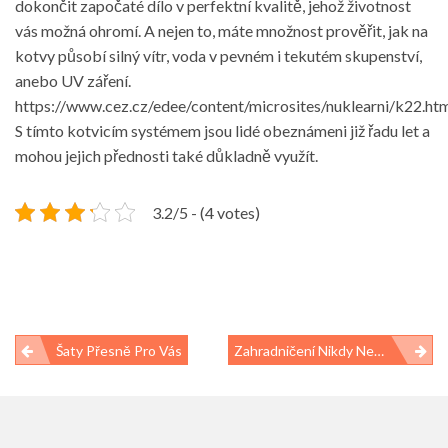
dokončit započaté dílo v perfektní kvalitě, jehož životnost
vás možná ohromí. A nejen to, máte množnost prověřit, jak na
kotvy působí silný vítr, voda v pevném i tekutém skupenství,
anebo UV záření.
https://www.cez.cz/edee/content/microsites/nuklearni/k22.ht
S tímto kotvicím systémem jsou lidé obeznámeni již řadu let a
mohou jejich přednosti také důkladně využít.
3.2/5 - (4 votes)
Navigace
Šaty Přesně Pro Vás
Zahradničení Nikdy Nebylo Jednodušší
pro
příspěvek