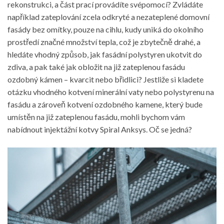
rekonstrukci, a část prací provádíte svépomocí? Zvládáte
například zateplování zcela odkryté a nezateplené domovní
fasády bez omítky, pouze na cihlu, kudy uniká do okolního
prostředí značné množství tepla, což je zbytečně drahé, a
hledáte vhodný způsob, jak fasádní polystyren ukotvit do
zdiva, a pak také jak obložit na již zateplenou fasádu
ozdobný kámen – kvarcit nebo břidlici?
Jestliže si kladete
otázku vhodného
kotvení minerální vaty
nebo polystyrenu na
fasádu a zároveň kotvení ozdobného kamene, který bude
umístěn na již zateplenou fasádu, mohli bychom vám
nabídnout injektážní kotvy Spiral Anksys. Oč se jedná?