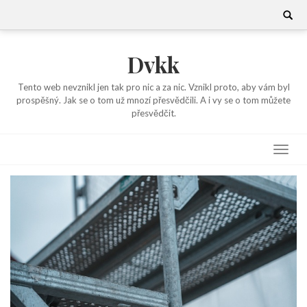
Skip
Search
for:
to
content
Dvkk
Tento web nevznikl jen tak pro nic a za nic. Vznikl proto, aby vám byl
prospěšný. Jak se o tom už mnozí přesvědčili. A i vy se o tom můžete
přesvědčit.