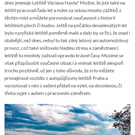
dnes jmenuje Letiště Václava Havla? Možná, že jste také na
letišti pracovali řadu let a máte za sebou mnoho zážitků z
těchto míst a můžete porovnávat současnost s historií
letištních ploch či budov. Ještě na počátku devadesátých let
bylo ruzyňské letiště poměrně malé a dalo by se říci, že snad i
útulnější, než dnes, nebyl tu tak silný letový ani automobilový
provoz, což také snižovalo hladinu stresu a zaměstnanci
letiště tu mnohdy zažívali opravdu krásné časy.
Musíme se
však přizpůsobit současné situaci a vnímat letiště alespoň
trochu pozitivně, už jen z toho důvodu, že si tu můžete
pronajmout vozidlo z
autopůjčovny letiště Praha
a
vycestovat s ním s vašimi přáteli na výlet, na dovolenou, či
třeba vyjet s autem s pracovním záměrem.