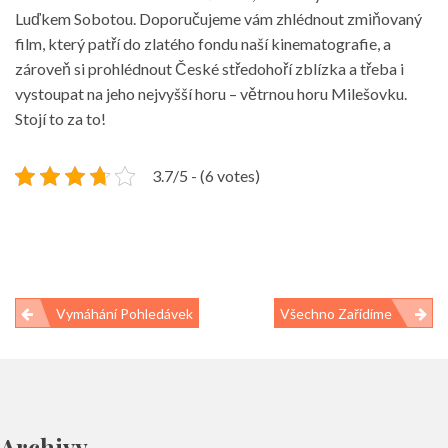
Luďkem Sobotou.
Doporučujeme vám zhlédnout zmiňovaný
film, který patří do zlatého fondu naší kinematografie, a
zároveň si prohlédnout České středohoří zblízka a třeba i
vystoupat na jeho nejvyšší horu – větrnou horu Milešovku.
Stojí to za to!
3.7/5 - (6 votes)
Navigace
Vymáhání Pohledávek
Všechno Zařídíme
pro
příspěvek
Archivy