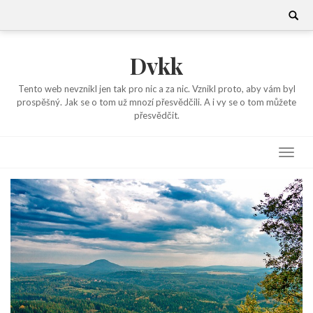
Skip
Search
for:
to
content
Dvkk
Tento web nevznikl jen tak pro nic a za nic. Vznikl proto, aby vám byl
prospěšný. Jak se o tom už mnozí přesvědčili. A i vy se o tom můžete
přesvědčit.