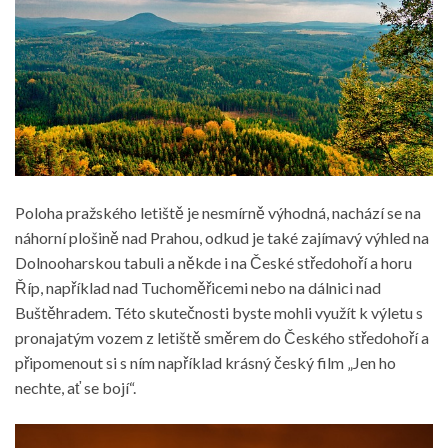
Poloha pražského letiště je nesmírně výhodná, nachází se na
náhorní plošině nad Prahou, odkud je také zajímavý výhled na
Dolnooharskou tabuli a někde i na České středohoří a horu
Říp, například nad Tuchoměřicemi nebo na dálnici nad
Buštěhradem. Této skutečnosti byste mohli využít k výletu s
pronajatým vozem z letiště směrem do Českého středohoří a
připomenout si s ním například krásný český film „Jen ho
nechte, ať se bojí“.