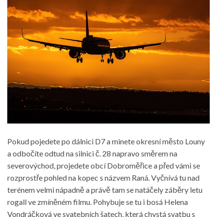
Pokud pojedete po dálnici D7 a minete okresní město Louny
a odbočíte odtud na silnici č. 28 napravo směrem na
severovýchod, projedete obcí Dobroměřice a před vámi se
rozprostře pohled na kopec s názvem Raná. Vyčnívá tu nad
terénem velmi nápadně a právě tam se natáčely záběry letu
rogall ve zmíněném filmu. Pohybuje se tu i bosá Helena
Vondráčková ve svatebních šatech, která chystá svatbu s