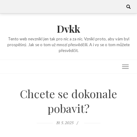
Skip
Search
for:
to
content
Dvkk
Tento web nevznikl jen tak pro nic a za nic. Vznikl proto, aby vám byl
prospěšný. Jak se o tom už mnozí přesvědčili. A i vy se o tom můžete
přesvědčit.
Chcete se dokonale
pobavit?
19. 5. 2025