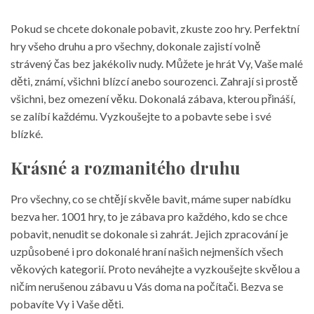
Pokud se chcete dokonale pobavit, zkuste
zoo hry
. Perfektní
hry všeho druhu a pro všechny, dokonale zajistí volně
strávený čas bez jakékoliv nudy. Můžete je hrát Vy, Vaše malé
děti, známí, všichni blízcí anebo sourozenci. Zahrají si prostě
všichni, bez omezení věku. Dokonalá zábava, kterou přináší,
se zalíbí každému. Vyzkoušejte to a pobavte sebe i své
blízké.
Krásné a rozmanitého druhu
Pro všechny, co se chtějí skvěle bavit, máme super nabídku
bezva her. 1001 hry, to je zábava pro každého, kdo se chce
pobavit, nenudit se dokonale si zahrát. Jejich zpracování je
uzpůsobené i pro dokonalé hraní našich nejmenších všech
věkových kategorií. Proto neváhejte a vyzkoušejte skvělou a
ničím nerušenou zábavu u Vás doma na počítači. Bezva se
pobavíte Vy i Vaše děti.