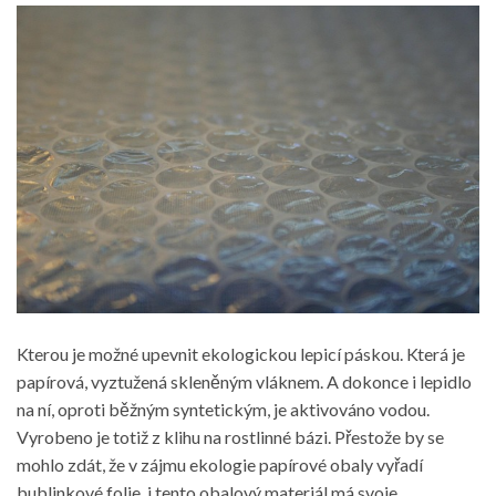
Kterou je možné upevnit ekologickou lepicí páskou. Která je
papírová, vyztužená skleněným vláknem. A dokonce i lepidlo
na ní, oproti běžným syntetickým, je aktivováno vodou.
Vyrobeno je totiž z klihu na rostlinné bázi. Přestože by se
mohlo zdát, že v zájmu ekologie papírové obaly vyřadí
bublinkové folie, i tento obalový materiál má svoje