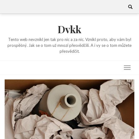
Skip
Search
for:
to
content
Dvkk
Tento web nevznikl jen tak pro nic a za nic. Vznikl proto, aby vám byl
prospěšný. Jak se o tom už mnozí přesvědčili. A i vy se o tom můžete
přesvědčit.