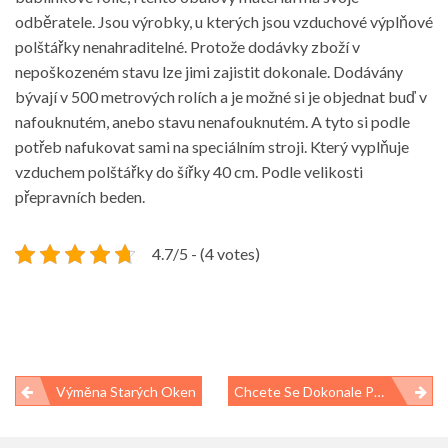
odběratele. Jsou výrobky, u kterých jsou vzduchové výplňové
polštářky nenahraditelné. Protože dodávky zboží v
nepoškozeném stavu lze jimi zajistit dokonale. Dodávány
bývají v 500 metrových rolích a je možné si je objednat buď v
nafouknutém, anebo stavu nenafouknutém. A tyto si podle
potřeb nafukovat sami na speciálním stroji. Který vyplňuje
vzduchem polštářky do šířky 40 cm. Podle velikosti
přepravních beden.
4.7/5 - (4 votes)
Navigace
Výměna Starých Oken
Chcete Se Dokonale Pobavit?
pro