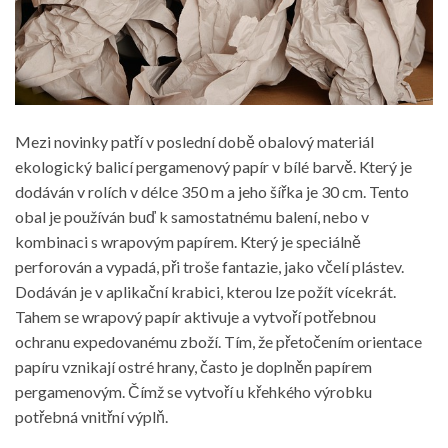
Mezi novinky patří v poslední době obalový materiál
ekologický balicí pergamenový papír v bílé barvě. Který je
dodáván v rolích v délce 350 m a jeho šířka je 30 cm. Tento
obal je používán buď k samostatnému balení, nebo v
kombinaci s wrapovým papírem. Který je speciálně
perforován a vypadá, při troše fantazie, jako včelí plástev.
Dodáván je v aplikační krabici, kterou lze požít vícekrát.
Tahem se wrapový papír aktivuje a vytvoří potřebnou
ochranu expedovanému zboží. Tím, že přetočením orientace
papíru vznikají ostré hrany, často je doplněn papírem
pergamenovým. Čímž se vytvoří u křehkého výrobku
potřebná vnitřní výplň.