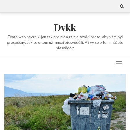
Skip
Search
for:
to
content
Dvkk
Tento web nevznikl jen tak pro nic a za nic. Vznikl proto, aby vám byl
prospěšný. Jak se o tom už mnozí přesvědčili. A i vy se o tom můžete
přesvědčit.