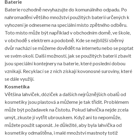
Baterie
Baterie rozhodně nevyhazujte do komunálního odpadu. Po
nahromadění většího množství použitých baterií určených k
vyhození je odneseme na speciální místo zpětného odběru.
Toto místo může být například v obchodním domě, ve škole,
v obchodě s elektrem a podobně. Kde se nejbližší sběrný
dvůr nachází se můžeme dovědět na internetu nebo se poptat
ve svém okolí. Další možností, jak se použitých baterií zbavit
jsou speciální kontejnery na baterie, které poslední dobou
vznikají. Recyklací se z nich získají kovonosné suroviny, které
se dále využijí.
Kosmetika
Většina lahviček, dóziček a dalších nejrůznějších obalů od
kosmetiky jsou plastová a můžeme je tak třídit. Problémem
může být požadavek na čistotu. Pokud lahvička nejde zcela
umýt, zkuste jí vytřít ubrouskem. Když ani to nepomůže,
můžete použít saponát. Je důležité, aby byla lahvička od
kosmetiky odmaštěna, i malé množství mastnoty totiž