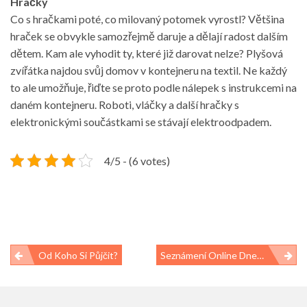
Hračky
Co s hračkami poté, co milovaný potomek vyrostl? Většina
hraček se obvykle samozřejmě daruje a dělají radost dalším
dětem. Kam ale vyhodit ty, které již darovat nelze? Plyšová
zvířátka najdou svůj domov v kontejneru na textil. Ne každý
to ale umožňuje, řiďte se proto podle nálepek s instrukcemi na
daném kontejneru. Roboti, vláčky a další hračky s
elektronickými součástkami se stávají elektroodpadem.
4/5 - (6 votes)
Navigace
Od Koho Si Půjčit?
Seznámení Online Dnes Frčí
pro
příspěvek