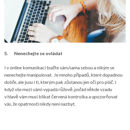
5.
Nenechejte se ovládat
I v online komunikaci buďte sám/sama sebou a nikým se
nenechejte manipulovat.
Je mnoho případů, které dopadnou
dobře, ale jsou i ti, kterým pak zůstanou jen oči pro pláč. I
když vše mezi vámi vypadá růžově, pořád někde vzadu
v hlavě vám musí blikat červená kontrolka a upozorňovat
vás, že opatrnosti nikdy není nazbyt.