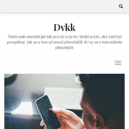
Skip
Search
for:
to
content
Dvkk
Tento web nevznikl jen tak pro nic a za nic. Vznikl proto, aby vám byl
prospěšný. Jak se o tom už mnozí přesvědčili. A i vy se o tom můžete
přesvědčit.