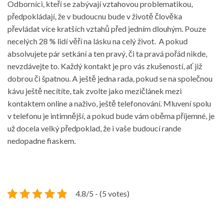
Odborníci, kteří se zabývají vztahovou problematikou,
předpokládají, že v budoucnu bude v životě člověka
převládat více kratších vztahů před jedním dlouhým. Pouze
necelých 28 % lidí věří na lásku na celý život.
A pokud
absolvujete pár setkání a ten pravý, či ta pravá pořád nikde,
nevzdávejte to. Každý kontakt je pro vás zkušeností, ať již
dobrou či špatnou. A ještě jedna rada, pokud se na společnou
kávu ještě necítíte, tak zvolte jako mezičlánek mezi
kontaktem online a naživo, ještě telefonování. Mluvení spolu
v telefonu je intimnější, a pokud bude vám oběma příjemné, je
už docela velký předpoklad, že i vaše budoucí rande
nedopadne fiaskem.
4.8/5 - (5 votes)