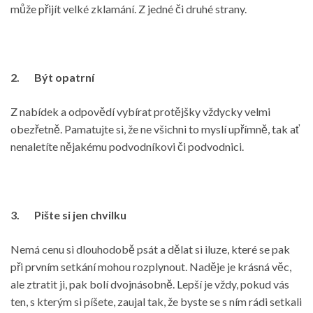
může přijít velké zklamání. Z jedné či druhé strany.
2.
Být opatrní
Z nabídek a odpovědí vybírat protějšky vždycky velmi
obezřetně. Pamatujte si, že ne všichni to myslí upřímně, tak ať
nenaletíte nějakému podvodníkovi či podvodnici.
3.
Pište si jen chvilku
Nemá cenu si dlouhodobě psát a dělat si iluze, které se pak
při prvním setkání mohou rozplynout. Naděje je krásná věc,
ale ztratit ji, pak bolí dvojnásobně. Lepší je vždy, pokud vás
ten, s kterým si píšete, zaujal tak, že byste se s ním rádi setkali