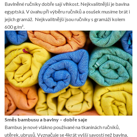
Bavlněné ručníky dobře sají vlhkost. Nejkvalitnější je bavlna
egyptská. V úvahu při výběru ručníků a osušek musíme brát i
jejich gramáž. Nejkvalitnější jsou ručníky s gramáží kolem
600 g/m².
Směs bambusu a bavlny – dobře saje
Bambus je nové vlákno používané na tkaninách ručníků,
utěrek, ubrusů. Vyznačuje se 4krát vyšší savostí než bavlna,