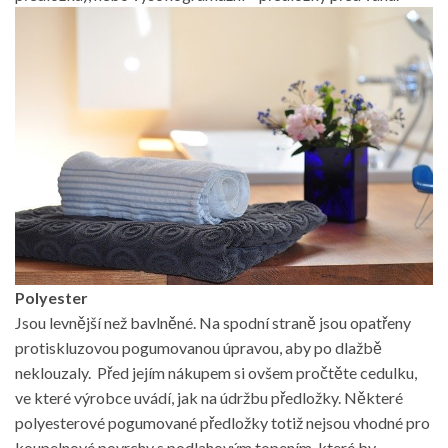
Polyester
Jsou levnější než bavlněné. Na spodní straně jsou opatřeny
protiskluzovou pogumovanou úpravou, aby po dlažbě
neklouzaly. Před jejím nákupem si ovšem pročtěte cedulku,
ve které výrobce uvádí, jak na údržbu předložky. Některé
polyesterové pogumované předložky totiž nejsou vhodné pro
koupelnové povrchy s podlahovým topením, které by