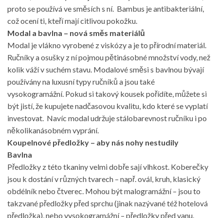
proto se používá ve směsích s ní. Bambus je antibakteriální,
což ocení ti, kteří mají citlivou pokožku.
Modal a bavlna – nová směs materiálů
Modal je vlákno vyrobené z viskózy a je to přírodní materiál.
Ručníky a osušky z ní pojmou pětinásobné množství vody, než
kolik váží v suchém stavu. Modalové směsi s bavlnou bývají
používány na luxusní typy ručníků a jsou také
vysokogramážní. Pokud si takový kousek pořídíte, můžete si
být jistí, že kupujete nadčasovou kvalitu, kdo které se vyplatí
investovat. Navíc modal udržuje stálobarevnost ručníku i po
několikanásobném vyprání.
Koupelnové předložky – aby nás nohy nestudily
Bavlna
Předložky z této tkaniny velmi dobře sají vlhkost. Koberečky
jsou k dostání v různých tvarech – např. ovál, kruh, klasický
obdélník nebo čtverec. Mohou být malogramážní – jsou to
takzvané předložky před sprchu (jinak nazývané též hotelová
předložka), nebo vysokogramážní – předložky před vanu.