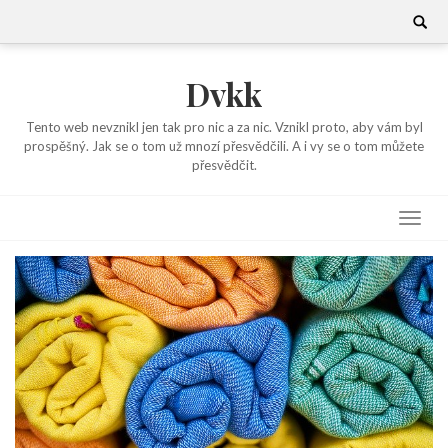
Skip
Search
for:
to
content
Dvkk
Tento web nevznikl jen tak pro nic a za nic. Vznikl proto, aby vám byl
prospěšný. Jak se o tom už mnozí přesvědčili. A i vy se o tom můžete
přesvědčit.