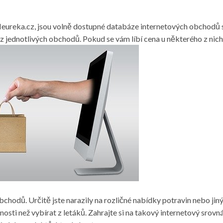
. Heureka.cz, jsou volně dostupné databáze internetových obchodů
 z jednotlivých obchodů. Pokud se vám líbí cena u některého z nic
obchodů. Určitě jste narazily na rozličné nabídky potravin nebo j
žnosti než vybírat z letáků. Zahrajte si na takový internetový sro