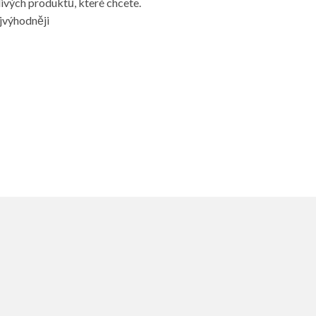
livých produktů, které chcete.
ejvýhodněji