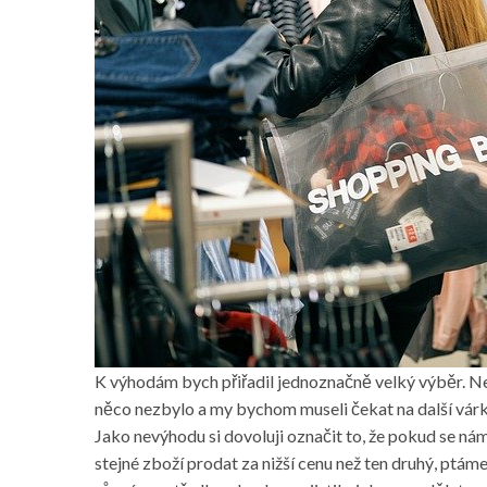
K výhodám bych přiřadil jednoznačně velký výběr. Ne
něco nezbylo a my bychom museli čekat na další vár
Jako nevýhodu si dovoluji označit to, že pokud se ná
stejné zboží prodat za nižší cenu než ten druhý, ptá