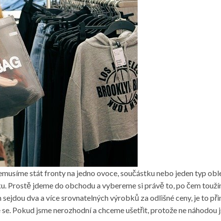
musíme stát fronty na jedno ovoce, součástku nebo jeden typ oble
ku. Prostě jdeme do obchodu a vybereme si právě to, po čem touží
m sejdou dva a více srovnatelných výrobků za odlišné ceny, je to p
me se. Pokud jsme nerozhodní a chceme ušetřit, protože ne náhodou