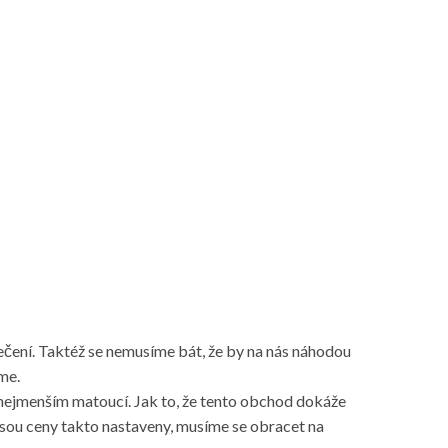
čení. Taktéž se nemusíme bát, že by na nás náhodou
me.
řinejmenším matoucí. Jak to, že tento obchod dokáže
 jsou ceny takto nastaveny, musíme se obracet na