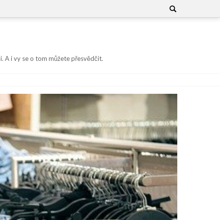
Search
for:
i. A i vy se o tom můžete přesvědčit.