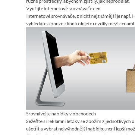
různé prostředky, abychom zjistily, jak neprodělat.
Využijte internetové srovnávače cen
Internetové srovnávače, z nichž nejznámější je např
vyhledáte a pouze zkontrolujete rozdíly mezi cenami
Srovnávejte nabídky v obchodech
Sežeňte si reklamní letáky se zbožím z jednotlivých 
ušetřit a vybrat nejvýhodnější nabídku, není lepší mo