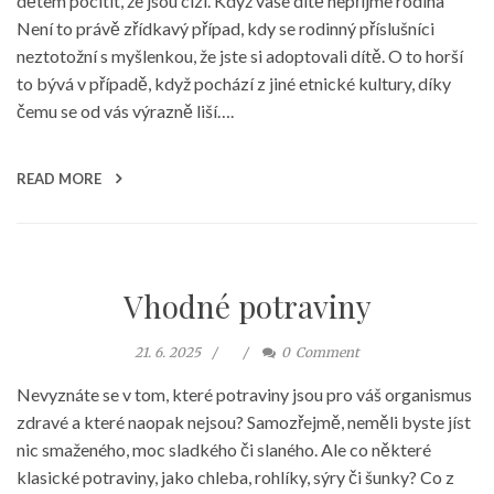
dětem pocítit, že jsou cizí. Když vaše dítě nepřijme rodina
Není to právě zřídkavý případ, kdy se rodinný příslušníci
neztotožní s myšlenkou, že jste si adoptovali dítě. O to horší
to bývá v případě, když pochází z jiné etnické kultury, díky
čemu se od vás výrazně liší….
READ MORE
Vhodné potraviny
21. 6. 2025
0
Comment
Nevyznáte se v tom, které potraviny jsou pro váš organismus
zdravé a které naopak nejsou? Samozřejmě, neměli byste jíst
nic smaženého, moc sladkého či slaného. Ale co některé
klasické potraviny, jako chleba, rohlíky, sýry či šunky? Co z