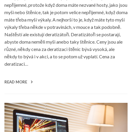
nepříjemné, protože když doma máte nezvané hosty, jako jsou
myši nebo štěnice, tak je potom velice nepříjemné, když doma
máte třeba myší výkaly. A nejhorší to je, když máte tyto myší
výkaly třeba někde v potravinách, v mouce a tak podobně.
Naštěstí ale existují deratizátoři. Deratizátoři se postarají,
abyste doma neměli myši anebo taky štěnice. Ceny jsou ale
různé, někdy cena za deratizaci štěnic bývá vysoká, ale
někdy to bývá i v akci, a to se potom už vyplatí. Cena za
deratizaci…
READ MORE