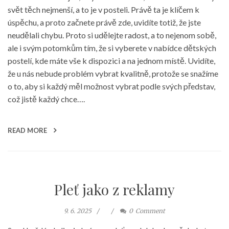
svět těch nejmenší, a to je v posteli. Právě ta je klíčem k
úspěchu, a proto začnete právě zde, uvidíte totiž, že jste
neudělali chybu. Proto si udělejte radost, a to nejenom sobě,
ale i svým potomkům tím, že si vyberete v nabídce dětských
postelí, kde máte vše k dispozici a na jednom místě. Uvidíte,
že u nás nebude problém vybrat kvalitně, protože se snažíme
o to, aby si každý měl možnost vybrat podle svých představ,
což jistě každý chce….
READ MORE
Pleť jako z reklamy
9. 6. 2025
0
Comment