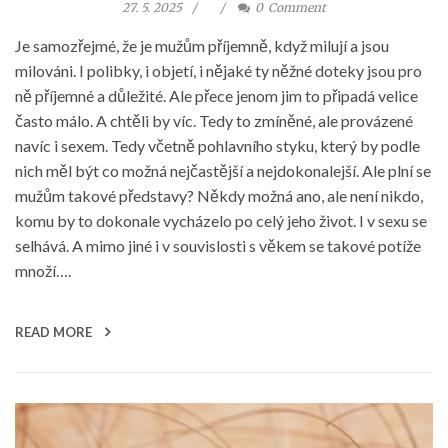
27. 5. 2025
0
Comment
Je samozřejmé, že je mužům příjemně, když milují a jsou
milováni. I polibky, i objetí, i nějaké ty něžné doteky jsou pro
ně příjemné a důležité. Ale přece jenom jim to připadá velice
často málo. A chtěli by víc. Tedy to zmíněné, ale provázené
navíc i sexem. Tedy včetně pohlavního styku, který by podle
nich měl být co možná nejčastější a nejdokonalejší. Ale plní se
mužům takové představy? Někdy možná ano, ale není nikdo,
komu by to dokonale vycházelo po celý jeho život. I v sexu se
selhává. A mimo jiné i v souvislosti s věkem se takové potíže
množí….
READ MORE