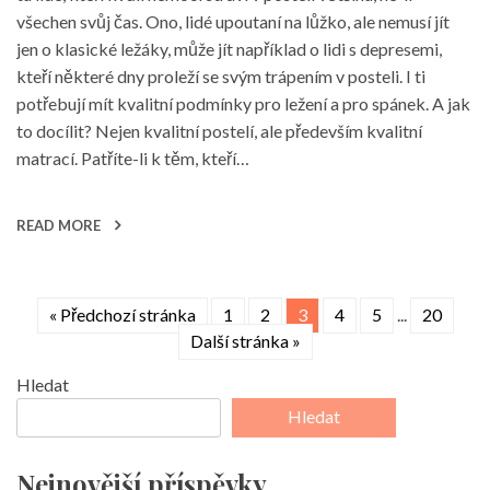
všechen svůj čas. Ono, lidé upoutaní na lůžko, ale nemusí jít
jen o klasické ležáky, může jít například o lidi s depresemi,
kteří některé dny proleží se svým trápením v posteli. I ti
potřebují mít kvalitní podmínky pro ležení a pro spánek. A jak
to docílit? Nejen kvalitní postelí, ale především kvalitní
matrací. Patříte-li k těm, kteří…
READ MORE
« Předchozí stránka
1
2
3
4
5
...
20
Další stránka »
Hledat
Hledat
Nejnovější příspěvky