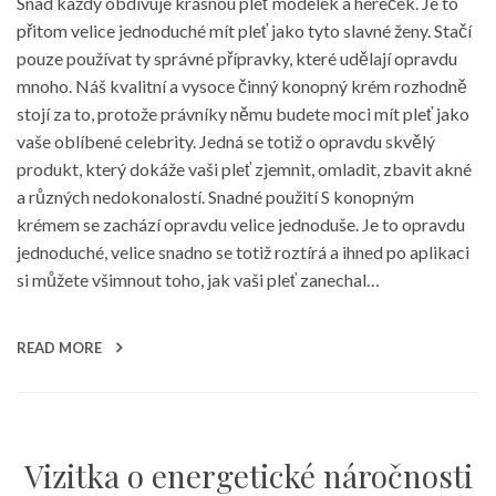
Snad každý obdivuje krásnou pleť modelek a hereček. Je to
přitom velice jednoduché mít pleť jako tyto slavné ženy. Stačí
pouze používat ty správné přípravky, které udělají opravdu
mnoho. Náš kvalitní a vysoce činný konopný krém rozhodně
stojí za to, protože právníky němu budete moci mít pleť jako
vaše oblíbené celebrity. Jedná se totiž o opravdu skvělý
produkt, který dokáže vaši pleť zjemnit, omladit, zbavit akné
a různých nedokonalostí. Snadné použití S konopným
krémem se zachází opravdu velice jednoduše. Je to opravdu
jednoduché, velice snadno se totiž roztírá a ihned po aplikaci
si můžete všimnout toho, jak vaši pleť zanechal…
READ MORE
Vizitka o energetické náročnosti