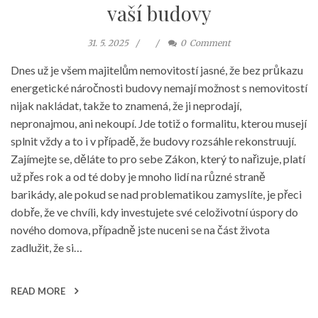
vaší budovy
31. 5. 2025
0
Comment
Dnes už je všem majitelům nemovitostí jasné, že bez průkazu
energetické náročnosti budovy nemají možnost s nemovitostí
nijak nakládat, takže to znamená, že ji neprodají,
nepronajmou, ani nekoupí. Jde totiž o formalitu, kterou musejí
splnit vždy a to i v případě, že budovy rozsáhle rekonstruují.
Zajímejte se, děláte to pro sebe Zákon, který to nařizuje, platí
už přes rok a od té doby je mnoho lidí na různé straně
barikády, ale pokud se nad problematikou zamyslíte, je přeci
dobře, že ve chvíli, kdy investujete své celoživotní úspory do
nového domova, případně jste nuceni se na část života
zadlužit, že si…
READ MORE