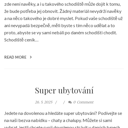
zde není navěky, a i u takového schodiště může dojít k tomu,
že bude potřeba jej obnovit. Žádný materiál nevydrží navěky
a na něco takového je dobré myslet. Pokud vaše schodiště už
ani nevypadá bezpečně, měli byste s tím něco udělat a to
proto, abyste se vy sami nebáli po daném schodišti chodit.
Schodiště ceník…
READ MORE
Super ubytování
26. 5. 2025
0
Comment
Jedete na dovolenou a hledáte super ubytování? Podívejte se
na naši bezva nabídku – chaty a chalupy. Můžete si sami
vybrat, jestli chcete svoji dovolenou strávit v daných typech