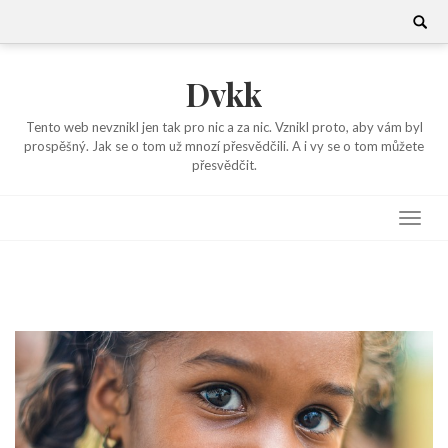
Skip
Search
for:
to
content
Dvkk
Tento web nevznikl jen tak pro nic a za nic. Vznikl proto, aby vám byl
prospěšný. Jak se o tom už mnozí přesvědčili. A i vy se o tom můžete
přesvědčit.